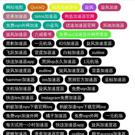
网站地图
QuickQ
旋风加速度器
旋风
旋风加速
坚果加速器
tiktok加速器
狗急加速器官网
免费vqn外网加速
小蓝鸟
优途加速器官网
风驰加速器
旋风加速器
八戒看书
免费vps加速器外网苹果版
黑豹加速器
一元机场
IOS加速器
旋风加速度器
飞跃加速器
雷霆加器速
白鲸加速器
outline
快连加速器app
黑洞vp永久加速器
1元机场
旋风加速度器
outline
旋风加速度器
雷轰加速器
hammer加速器
ios加速器
黑洞官方加速器
蓝鲸加速器
大机场加速器
旋风加速度器
免费vqn加速
快连lets加速器
instagram免费加速器
蚂蚁加速npv下载官网ios
蚂蚁加速npv下载官网ios
免费vqn加速外网
橘子加速器
免费vqn外网
一元机场
每天试用一小时加速器
快连加速器app
旋风加速度器
蜜蜂加速器
香蕉加速器官网
outline
极光aurora加速器