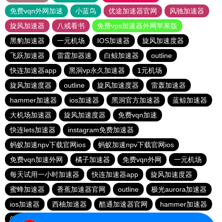
免费vqn外网加速
小蓝鸟
优途加速器官网
风驰加速器
旋风加速器
八戒看书
免费vps加速器外网苹果版
黑豹加速器
一元机场
IOS加速器
旋风加速度器
飞跃加速器
雷霆加器速
白鲸加速器
outline
快连加速器app
黑洞vp永久加速器
1元机场
旋风加速度器
outline
旋风加速度器
雷轰加速器
hammer加速器
ios加速器
黑洞官方加速器
蓝鲸加速器
大机场加速器
旋风加速度器
免费vqn加速
快连lets加速器
instagram免费加速器
蚂蚁加速npv下载官网ios
蚂蚁加速npv下载官网ios
免费vqn加速外网
橘子加速器
免费vqn外网
一元机场
每天试用一小时加速器
快连加速器app
旋风加速度器
蜜蜂加速器
香蕉加速器官网
outline
极光aurora加速器
ios加速器
西柚加速器
酷通加速器官网
hammer加速器
闪电猫加速器