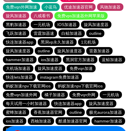
免费vqn外网加速
小蓝鸟
优途加速器官网
风驰加速器
旋风加速器
八戒看书
免费vps加速器外网苹果版
黑豹加速器
一元机场
IOS加速器
旋风加速度器
飞跃加速器
雷霆加器速
白鲸加速器
outline
快连加速器app
黑洞vp永久加速器
1元机场
旋风加速度器
outline
旋风加速度器
雷轰加速器
hammer加速器
ios加速器
黑洞官方加速器
蓝鲸加速器
大机场加速器
旋风加速度器
免费vqn加速
快连lets加速器
instagram免费加速器
蚂蚁加速npv下载官网ios
蚂蚁加速npv下载官网ios
免费vqn加速外网
橘子加速器
免费vqn外网
一元机场
每天试用一小时加速器
快连加速器app
旋风加速度器
蜜蜂加速器
香蕉加速器官网
outline
极光aurora加速器
ios加速器
西柚加速器
酷通加速器官网
hammer加速器
闪电猫加速器