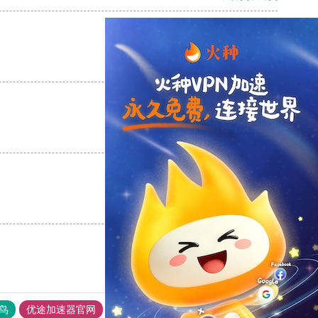
支持
[0]
反对
[0]
支持
[0]
反对
[0]
支持
[0]
反对
[0]
鸟
优途加速器官网
风驰加速器
旋风加速器
八戒看书