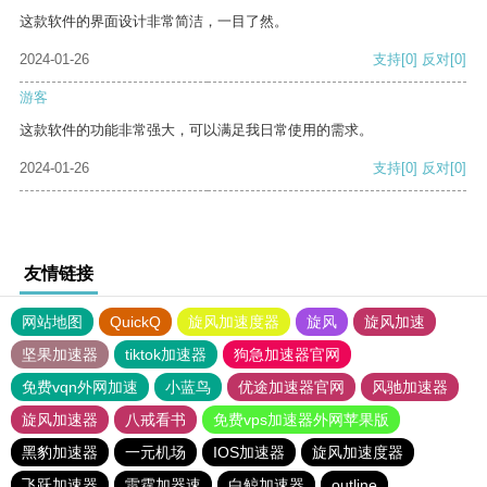
这款软件的界面设计非常简洁，一目了然。
2024-01-26
支持
[0]
反对
[0]
游客
这款软件的功能非常强大，可以满足我日常使用的需求。
2024-01-26
支持
[0]
反对
[0]
友情链接
网站地图
QuickQ
旋风加速度器
旋风
旋风加速
坚果加速器
tiktok加速器
狗急加速器官网
免费vqn外网加速
小蓝鸟
优途加速器官网
风驰加速器
旋风加速器
八戒看书
免费vps加速器外网苹果版
黑豹加速器
一元机场
IOS加速器
旋风加速度器
飞跃加速器
雷霆加器速
白鲸加速器
outline