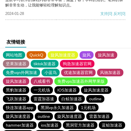
解非常生动，让我能够轻松理解知识点。
2024-01-28
支持
[0]
反对
[0]
友情链接
网站地图
QuickQ
旋风加速度器
旋风
旋风加速
坚果加速器
tiktok加速器
狗急加速器官网
免费vqn外网加速
小蓝鸟
优途加速器官网
风驰加速器
旋风加速器
八戒看书
免费vps加速器外网苹果版
黑豹加速器
一元机场
IOS加速器
旋风加速度器
飞跃加速器
雷霆加器速
白鲸加速器
outline
快连加速器app
黑洞vp永久加速器
1元机场
旋风加速度器
outline
旋风加速度器
雷轰加速器
hammer加速器
ios加速器
黑洞官方加速器
蓝鲸加速器