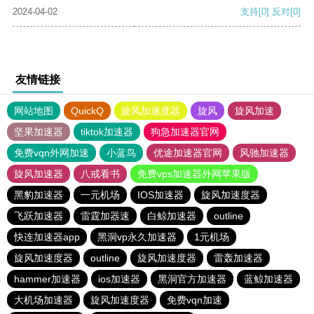
2024-04-02
支持
[0]
反对
[0]
友情链接
网站地图
QuickQ
旋风加速度器
旋风
旋风加速
坚果加速器
tiktok加速器
狗急加速器官网
免费vqn外网加速
小蓝鸟
优途加速器官网
风驰加速器
旋风加速器
八戒看书
免费vps加速器外网苹果版
黑豹加速器
一元机场
IOS加速器
旋风加速度器
飞跃加速器
雷霆加器速
白鲸加速器
outline
快连加速器app
黑洞vp永久加速器
1元机场
旋风加速度器
outline
旋风加速度器
雷轰加速器
hammer加速器
ios加速器
黑洞官方加速器
蓝鲸加速器
大机场加速器
旋风加速度器
免费vqn加速